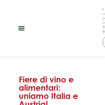
Il
n
p
e
C
S
Fiere di vino e
alimentari:
uniamo Italia e
Austria!