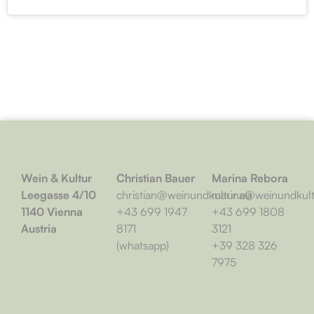
Wein & Kultur
Christian Bauer
Marina Rebora
Leegasse 4/10
christian@weinundkultur.eu
marina@weinundkult
1140 Vienna
+43 699 1947
+43 699 1808
Austria
8171
3121
(whatsapp)
+39 328 326
7975